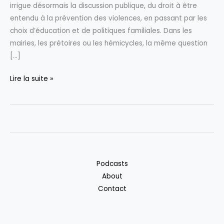
irrigue désormais la discussion publique, du droit à être
entendu à la prévention des violences, en passant par les
choix d’éducation et de politiques familiales. Dans les
mairies, les prétoires ou les hémicycles, la même question
[…]
Débat
Lire la suite »
politique
:
l’enfant,
une
question
qui
Podcasts
éclaire
About
enfin
Contact
les
discussions