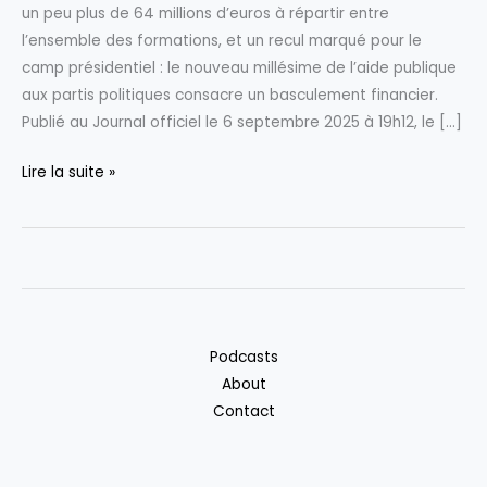
un peu plus de 64 millions d’euros à répartir entre
l’ensemble des formations, et un recul marqué pour le
camp présidentiel : le nouveau millésime de l’aide publique
aux partis politiques consacre un basculement financier.
Publié au Journal officiel le 6 septembre 2025 à 19h12, le […]
En
Lire la suite »
2025,
le
Rassemblement
National
se
positionne
Podcasts
en
About
tête
Contact
des
bénéficiaires
de