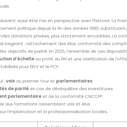
cale.
oivent aussi être mis en perspective avec l’histoire. La Fran
cement politique depuis la fin des années 1980, substituan
andes donations privées, plus strictement encadrées. La con
 exigeant : rattachement des élus, conformité des comptes
s objectifs de parité. En 2025, l’ensemble de ces dispositi
bution d’échelle
au profit du RN et une clarification de l’of
abilisés pour EELV et le PCF.
l :
voix
au premier tour et
parlementaires
.
tés de parité
en cas de déséquilibre des investitures.
nt parlementaire
et de la conformité CNCCFP.
ble aux formations rassemblant voix et élus.
r l’implantation et la professionnalisation locales.