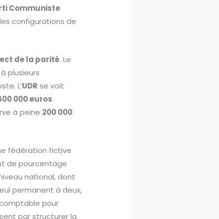
rti Communiste
 les configurations de
ct de la parité
. Le
à plusieurs
ste. L’
UDR
se voit
600 000 euros
.
erve à peine
200 000
e fédération fictive
int de pourcentage
niveau national, dont
 seul permanent à deux,
é comptable pour
sent par structurer la