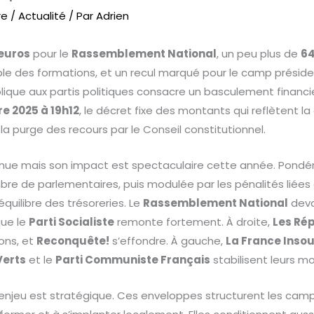
re
/
Actualité
/ Par
Adrien
’euros
pour le
Rassemblement National
, un peu plus de
64
ble des formations, et un recul marqué pour le camp présiden
blique aux partis politiques consacre un basculement financie
re 2025 à 19h12
, le décret fixe des montants qui reflètent la
 la purge des recours par le Conseil constitutionnel.
ue mais son impact est spectaculaire cette année. Pondéré
bre de parlementaires, puis modulée par les pénalités liées à
quilibre des trésoreries. Le
Rassemblement National
deva
que le
Parti Socialiste
remonte fortement. À droite,
Les Ré
ons, et
Reconquête!
s’effondre. À gauche,
La France Inso
Verts
et le
Parti Communiste Français
stabilisent leurs m
l’enjeu est stratégique. Ces enveloppes structurent les camp