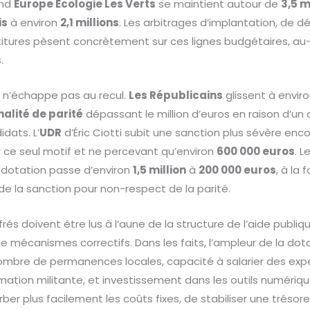
and
Europe Écologie Les Verts
se maintient autour de
3,5 m
is
à environ
2,1 millions
. Les arbitrages d’implantation, de 
stitures pèsent concrètement sur ces lignes budgétaires, au
.
le n’échappe pas au recul.
Les Républicains
glissent à envir
alité de parité
dépassant le million d’euros en raison d’u
dats. L’
UDR
d’Éric Ciotti subit une sanction plus sévère enc
 ce seul motif et ne percevant qu’environ
600 000 euros
. 
 dotation passe d’environ
1,5 million
à
200 000 euros
, à la 
 de la sanction pour non-respect de la parité.
s doivent être lus à l’aune de la structure de l’aide publiqu
 mécanismes correctifs. Dans les faits, l’ampleur de la dot
 nombre de permanences locales, capacité à salarier des exp
ation militante, et investissement dans les outils numériqu
r plus facilement les coûts fixes, de stabiliser une trésorer