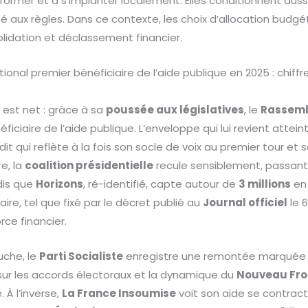
 former et à s’implanter localement. Elles conditionnent aus
té aux règles. Dans ce contexte, les choix d’allocation budgét
lidation et déclassement financier.
nal premier bénéficiaire de l’aide publique en 2025 : chiffre
 est net : grâce à sa
poussée aux législatives
, le
Rassemb
ficiaire de l’aide publique. L’enveloppe qui lui revient attein
édit qui reflète à la fois son socle de voix au premier tour et
e, la
coalition présidentielle
recule sensiblement, passant
dis que
Horizons
, ré-identifié, capte autour de
3 millions
en 
ire, tel que fixé par le décret publié au
Journal officiel
le 
ce financier.
uche, le
Parti Socialiste
enregistre une remontée marquée
 sur les accords électoraux et la dynamique du
Nouveau Fro
 À l’inverse,
La France Insoumise
voit son aide se contrac