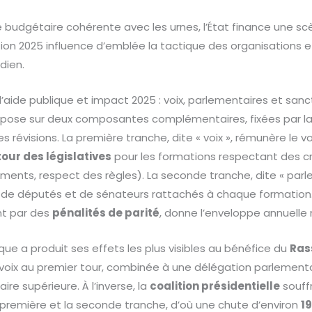
ie budgétaire cohérente avec les urnes, l’État finance une sc
ion 2025 influence d’emblée la tactique des organisations e
dien.
’aide publique et impact 2025 : voix, parlementaires et sanc
repose sur deux composantes complémentaires, fixées par la 
ses révisions. La première tranche, dite « voix », rémunère le
our des législatives
pour les formations respectant des cr
ements, respect des règles). La seconde tranche, dite « parl
 de députés et de sénateurs rattachés à chaque formation. 
nt par des
pénalités de parité
, donne l’enveloppe annuelle 
ue a produit ses effets les plus visibles au bénéfice du
Ras
voix au premier tour, combinée à une délégation parlementair
re supérieure. À l’inverse, la
coalition présidentielle
souffr
la première et la seconde tranche, d’où une chute d’environ
19