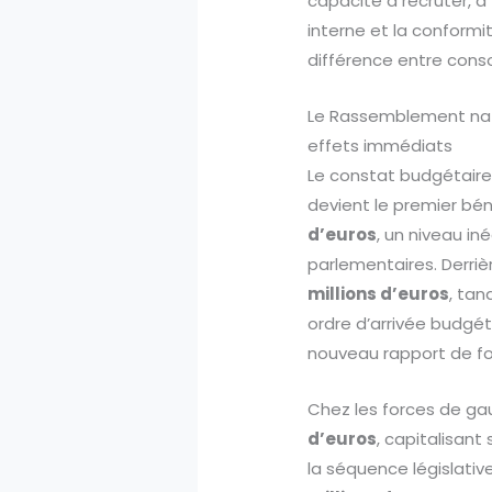
capacité à recruter, à
interne et la conformi
différence entre conso
Le Rassemblement natio
effets immédiats
Le constat budgétaire
devient le premier béné
d’euros
, un niveau in
parlementaires. Derrièr
millions d’euros
, tan
ordre d’arrivée budgéta
nouveau rapport de for
Chez les forces de ga
d’euros
, capitalisant
la séquence législative.