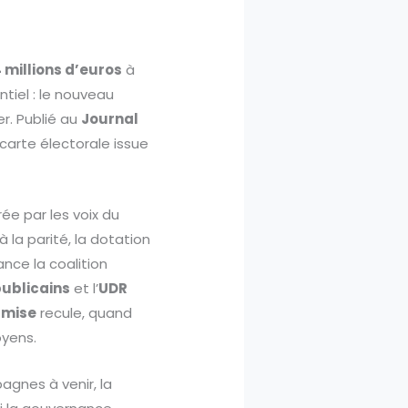
 millions d’euros
à
tiel : le nouveau
r. Publié au
Journal
 carte électorale issue
e par les voix du
 la parité, la dotation
nce la coalition
publicains
et l’
UDR
umise
recule, quand
oyens.
agnes à venir, la