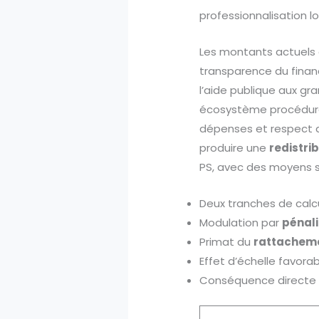
professionnalisation lo
Les montants actuels d
transparence du finan
l’aide publique aux gr
écosystème procédural
dépenses et respect de
produire une
redistri
PS, avec des moyens st
Deux tranches de calcu
Modulation par
pénali
Primat du
rattacheme
Effet d’échelle favora
Conséquence directe su