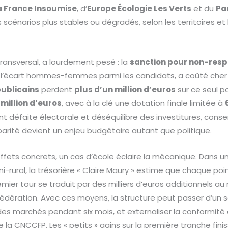
a France Insoumise
, d’
Europe Écologie Les Verts
et du
Pa
s scénarios plus stables ou dégradés, selon les territoires et
transversal, a lourdement pesé : la
sanction pour non-respe
 à l’écart hommes-femmes parmi les candidats, a coûté cher 
publicains
perdent
plus d’un million d’euros
sur ce seul po
 million d’euros
, avec à la clé une dotation finale limitée à
nt défaite électorale et déséquilibre des investitures, cons
a parité devient un enjeu budgétaire autant que politique.
fets concrets, un cas d’école éclaire la mécanique. Dans un
-rural, la trésorière « Claire Maury » estime que chaque po
ier tour se traduit par des milliers d’euros additionnels au 
a fédération. Avec ces moyens, la structure peut passer d’un
des marchés pendant six mois, et externaliser la conformit
e la CNCCFP. Les « petits » gains sur la première tranche finis