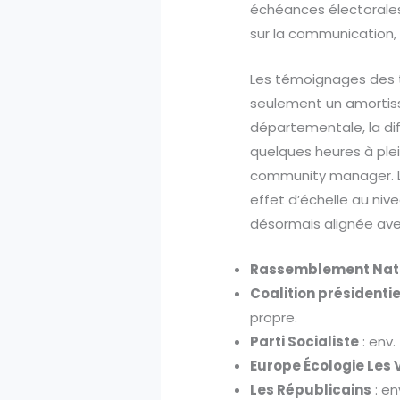
échéances électorales.
sur la communication, 
Les témoignages des tr
seulement un amortisse
départementale, la dif
quelques heures à ple
community manager. L
effet d’échelle au niv
désormais alignée avec
Rassemblement Nat
Coalition présidenti
propre.
Parti Socialiste
: env.
Europe Écologie Les 
Les Républicains
: en