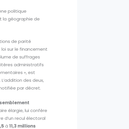
ène politique
t la géographie de
tions de parité
loi sur le financement
 volume de suffrages
itères administratifs
ementaires », est
L’addition des deux,
notifiée par décret.
semblement
e élargie, lui confère
e d’un recul électoral
,5
à
11,3 millions