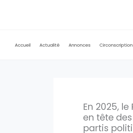
Aller
au
contenu
Accueil
Actualité
Annonces
Circonscription
En 2025, l
en tête des
partis poli