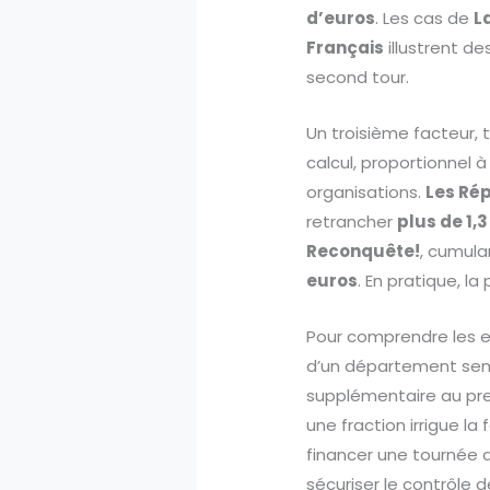
d’euros
. Les cas de
L
Français
illustrent de
second tour.
Un troisième facteur, 
calcul, proportionnel
organisations.
Les Ré
retrancher
plus de 1,3
Reconquête!
, cumula
euros
. En pratique, l
Pour comprendre les ef
d’un département semi
supplémentaire au prem
une fraction irrigue l
financer une tournée 
sécuriser le contrôle d