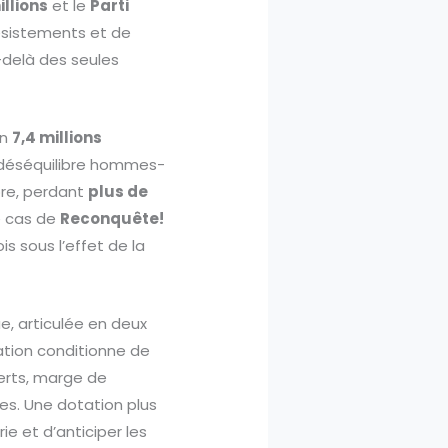
illions
et le
Parti
désistements et de
-delà des seules
on
7,4 millions
n déséquilibre hommes-
ore, perdant
plus de
Le cas de
Reconquête!
fois sous l’effet de la
e, articulée en deux
ation conditionne de
erts, marge de
es. Une dotation plus
ie et d’anticiper les