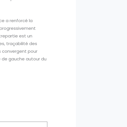
ce a renforcé la
t progressivement
trepartie est un
, traçabilité des
fs convergent pour
fre de gauche autour du