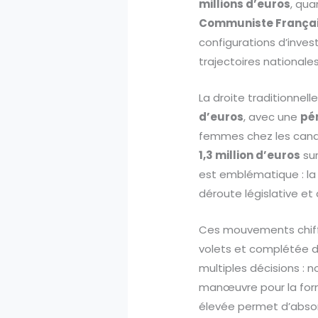
millions d’euros
, qu
Communiste França
configurations d’inve
trajectoires nationales
La droite traditionnel
d’euros
, avec une
pén
femmes chez les candi
1,3 million d’euros
sur
est emblématique : la
déroute législative et
Ces mouvements chiffré
volets et complétée de
multiples décisions :
manœuvre pour la form
élevée permet d’absorbe