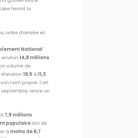
si la gouvernance
aire feront la
s, ordre d’arrivée et
lement National
t environ
14,8 millions
 son volume de
 d’environ
19,5
à
11,3
son nom propre. Cet
6 septembre, ancre un
 à
7,9 millions
nt populaire
lors de
ter à
moins de 6,7