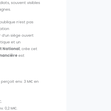
iats, souvent visibles
agnes.
 publique n’est pas
ation
r d’un siège ouvert
tique et un
 National
, crée cet
inancière
est
s
perçoit env. 3 M€ en
€.
nv. 0,2 M€.