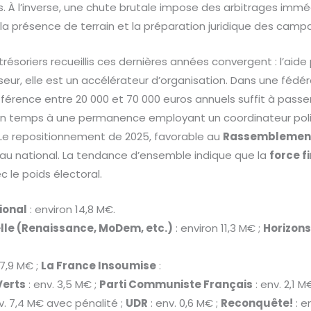
 À l’inverse, une chute brutale impose des arbitrages imméd
la présence de terrain et la préparation juridique des camp
ésoriers recueillis ces dernières années convergent : l’aide
ur, elle est un accélérateur d’organisation. Dans une fédér
férence entre 20 000 et 70 000 euros annuels suffit à passe
in temps à une permanence employant un coordinateur poli
e repositionnement de 2025, favorable au
Rassemblement
eau national. La tendance d’ensemble indique que la
force f
 le poids électoral.
ional
: environ 14,8 M€.
elle (Renaissance, MoDem, etc.)
: environ 11,3 M€ ;
Horizon
 7,9 M€ ;
La France Insoumise
:
Verts
: env. 3,5 M€ ;
Parti Communiste Français
: env. 2,1 M
v. 7,4 M€ avec pénalité ;
UDR
: env. 0,6 M€ ;
Reconquête!
: e