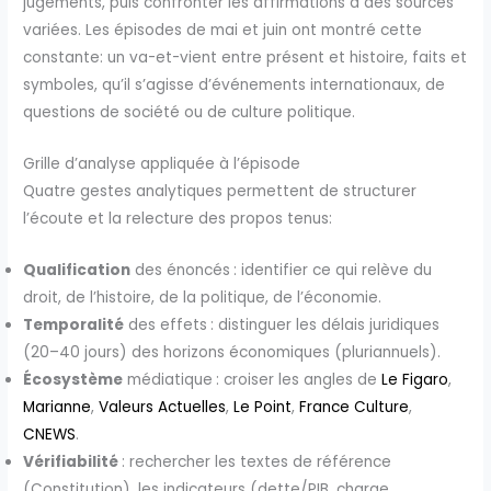
jugements, puis confronter les affirmations à des sources
variées. Les épisodes de mai et juin ont montré cette
constante: un va-et-vient entre présent et histoire, faits et
symboles, qu’il s’agisse d’événements internationaux, de
questions de société ou de culture politique.
Grille d’analyse appliquée à l’épisode
Quatre gestes analytiques permettent de structurer
l’écoute et la relecture des propos tenus:
Qualification
des énoncés : identifier ce qui relève du
droit, de l’histoire, de la politique, de l’économie.
Temporalité
des effets : distinguer les délais juridiques
(20–40 jours) des horizons économiques (pluriannuels).
Écosystème
médiatique : croiser les angles de
Le Figaro
,
Marianne
,
Valeurs Actuelles
,
Le Point
,
France Culture
,
CNEWS
.
Vérifiabilité
: rechercher les textes de référence
(Constitution), les indicateurs (dette/PIB, charge