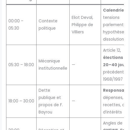
Calendrier
,
Eliot Deval,
tensions
00:00 –
Contexte
Philippe de
parlementaire
05:30
politique
Villiers
hypothèse d
dissolution
Article 12,
élections en
Mécanique
05:30 – 18:00
—
20–40 jours
,
institutionnelle
précédents
1968/1997
Dette
Responsabil
publique et
dépenses,
18:00 – 30:00
—
propos de F.
recettes, cha
Bayrou
d’intérêts
Angles de