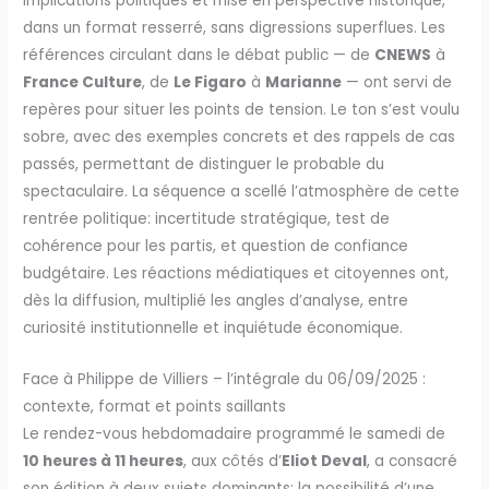
implications politiques et mise en perspective historique,
dans un format resserré, sans digressions superflues. Les
références circulant dans le débat public — de
CNEWS
à
France Culture
, de
Le Figaro
à
Marianne
— ont servi de
repères pour situer les points de tension. Le ton s’est voulu
sobre, avec des exemples concrets et des rappels de cas
passés, permettant de distinguer le probable du
spectaculaire. La séquence a scellé l’atmosphère de cette
rentrée politique: incertitude stratégique, test de
cohérence pour les partis, et question de confiance
budgétaire. Les réactions médiatiques et citoyennes ont,
dès la diffusion, multiplié les angles d’analyse, entre
curiosité institutionnelle et inquiétude économique.
Face à Philippe de Villiers – l’intégrale du 06/09/2025 :
contexte, format et points saillants
Le rendez-vous hebdomadaire programmé le samedi de
10 heures à 11 heures
, aux côtés d’
Eliot Deval
, a consacré
son édition à deux sujets dominants: la possibilité d’une