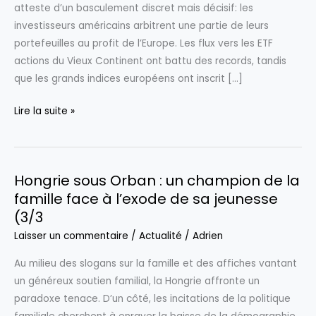
atteste d’un basculement discret mais décisif: les
investisseurs américains arbitrent une partie de leurs
portefeuilles au profit de l’Europe. Les flux vers les ETF
actions du Vieux Continent ont battu des records, tandis
que les grands indices européens ont inscrit […]
L’Europe,
Lire la suite »
nouvel
eldorado
retrouvé
Hongrie sous Orban : un champion de la
pour
famille face à l’exode de sa jeunesse
les
(3/3
investisseurs
américains
Laisser un commentaire
/
Actualité
/
Adrien
Au milieu des slogans sur la famille et des affiches vantant
un généreux soutien familial, la Hongrie affronte un
paradoxe tenace. D’un côté, les incitations de la politique