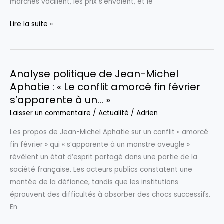
marchés vacillent, les prix s’envolent, et le
au-
delà
Donald
Lire la suite »
des
Trump
rangs
a
démocrates
toujours
Analyse politique de Jean-Michel
su
Aphatie : « Le conflit amorcé fin février
se
s’apparente à un… »
relever,
mais
Laisser un commentaire
/
Actualité
/
Adrien
la
Les propos de Jean-Michel Aphatie sur un conflit « amorcé
guerre
fin février » qui « s’apparente à un monstre aveugle »
en
révèlent un état d’esprit partagé dans une partie de la
Iran
société française. Les acteurs publics constatent une
pourrait
montée de la défiance, tandis que les institutions
cette
éprouvent des difficultés à absorber des chocs successifs.
fois
En
tout
changer