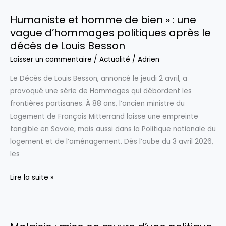
de
premier
départ
Humaniste et homme de bien » : une
Chemin
et
vague d’hommages politiques après le
de
plus
décès de Louis Besson
Croix
encore
de
Laisser un commentaire
/
Actualité
/
Adrien
Léon
Le Décès de Louis Besson, annoncé le jeudi 2 avril, a
XIV
provoqué une série de Hommages qui débordent les
résonne
frontières partisanes. À 88 ans, l’ancien ministre du
des
Logement de François Mitterrand laisse une empreinte
souvenirs
tangible en Savoie, mais aussi dans la Politique nationale du
de
logement et de l’aménagement. Dès l’aube du 3 avril 2026,
la
les
guerre
Humaniste
Lire la suite »
et
homme
de