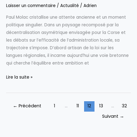
politique
Laisser un commentaire
/
Actualité
/
Adrien
innovante
Paul Molac cristallise une attente ancienne et un moment
de
politique singulier. Dans un paysage recomposé par la
télétravail
décentralisation asymétrique envisagée pour la Corse et
pour
les débats sur l’efficacité de l’administration locale, sa
diminuer
trajectoire s’impose. D’abord artisan de la loi sur les
la
langues régionales, il incarne aujourd’hui une voie bretonne
consommation
qui cherche l’équilibre entre ambition et
énergétique
Paul
Lire la suite »
Molac
:
Le
←
Précédent
1
…
11
12
13
…
32
nouveau
visage
Suivant
→
de
l’autonomie