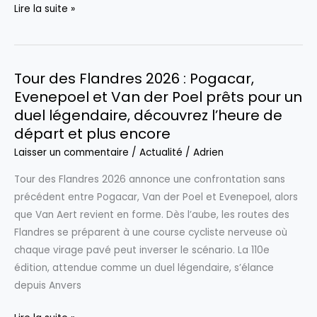
Analyse
Lire la suite »
politique
de
Jean-
Tour des Flandres 2026 : Pogacar,
Michel
Evenepoel et Van der Poel prêts pour un
Aphatie
duel légendaire, découvrez l’heure de
:
départ et plus encore
«
Le
Laisser un commentaire
/
Actualité
/
Adrien
conflit
Tour des Flandres 2026 annonce une confrontation sans
amorcé
précédent entre Pogacar, Van der Poel et Evenepoel, alors
fin
que Van Aert revient en forme. Dès l’aube, les routes des
février
Flandres se préparent à une course cycliste nerveuse où
s’apparente
chaque virage pavé peut inverser le scénario. La 110e
à
édition, attendue comme un duel légendaire, s’élance
un…
depuis Anvers
»