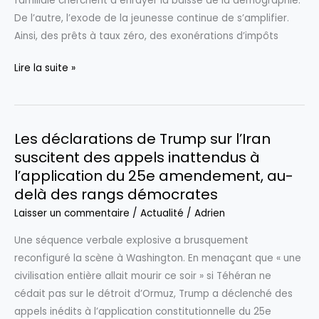
familiale cherchent à enrayer la baisse de la démographie.
De l’autre, l’exode de la jeunesse continue de s’amplifier.
Ainsi, des prêts à taux zéro, des exonérations d’impôts
Hongrie
Lire la suite »
sous
Orban
:
Les déclarations de Trump sur l’Iran
un
suscitent des appels inattendus à
champion
l’application du 25e amendement, au-
de
delà des rangs démocrates
la
famille
Laisser un commentaire
/
Actualité
/
Adrien
face
Une séquence verbale explosive a brusquement
à
reconfiguré la scène à Washington. En menaçant que « une
l’exode
civilisation entière allait mourir ce soir » si Téhéran ne
de
cédait pas sur le détroit d’Ormuz, Trump a déclenché des
sa
appels inédits à l’application constitutionnelle du 25e
jeunesse