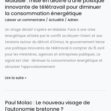
Malaisie : mise en œuvre d’une politique
bien »
innovante de télétravail pour diminuer
:
la consommation énergétique
une
vague
Laisser un commentaire
/
Actualité
/
Adrien
d’hommages
Un virage décisif s’opère en Malaisie. Face à une crise
politiques
énergétique attisée par le conflit au Moyen-Orient et aux
après
tensions autour du détroit d’Ormuz, le gouvernement lance
le
une politique innovante de télétravail à compter du 15 avril
décès
pour les ministères, agences et entreprises publiques. Le
de
signal est clair : diminuer la consommation énergétique et
Louis
sécuriser l’approvisionnement
Besson
Malaisie
Lire la suite »
:
mise
en
Paul Molac : Le nouveau visage de
œuvre
l’autonomie bretonne ?
d’une