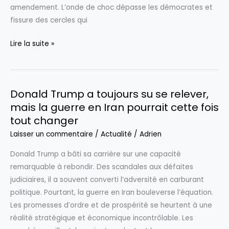
amendement. L’onde de choc dépasse les démocrates et
(3/3
fissure des cercles qui
Les
Lire la suite »
déclarations
de
Trump
Donald Trump a toujours su se relever,
sur
mais la guerre en Iran pourrait cette fois
l’Iran
tout changer
suscitent
des
Laisser un commentaire
/
Actualité
/
Adrien
appels
Donald Trump a bâti sa carrière sur une capacité
inattendus
remarquable à rebondir. Des scandales aux défaites
à
judiciaires, il a souvent converti l’adversité en carburant
l’application
politique. Pourtant, la guerre en Iran bouleverse l’équation.
du
Les promesses d’ordre et de prospérité se heurtent à une
25e
réalité stratégique et économique incontrôlable. Les
amendement,