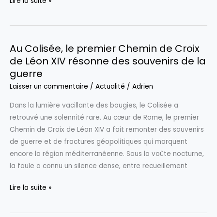
Tour
Lire la suite »
des
Flandres
2026
Au Colisée, le premier Chemin de Croix
:
de Léon XIV résonne des souvenirs de la
Pogacar,
guerre
Evenepoel
et
Laisser un commentaire
/
Actualité
/
Adrien
Van
Dans la lumière vacillante des bougies, le Colisée a
der
retrouvé une solennité rare. Au cœur de Rome, le premier
Poel
Chemin de Croix de Léon XIV a fait remonter des souvenirs
prêts
de guerre et de fractures géopolitiques qui marquent
pour
encore la région méditerranéenne. Sous la voûte nocturne,
un
la foule a connu un silence dense, entre recueillement
duel
légendaire,
Au
Lire la suite »
découvrez
Colisée,
l’heure
le