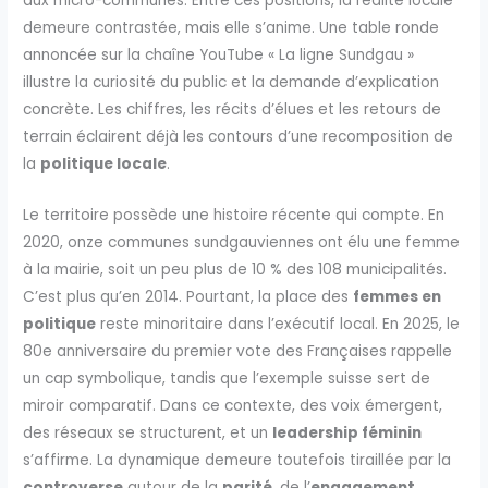
aux micro-communes. Entre ces positions, la réalité locale
demeure contrastée, mais elle s’anime. Une table ronde
annoncée sur la chaîne YouTube « La ligne Sundgau »
illustre la curiosité du public et la demande d’explication
concrète. Les chiffres, les récits d’élues et les retours de
terrain éclairent déjà les contours d’une recomposition de
la
politique locale
.
Le territoire possède une histoire récente qui compte. En
2020, onze communes sundgauviennes ont élu une femme
à la mairie, soit un peu plus de 10 % des 108 municipalités.
C’est plus qu’en 2014. Pourtant, la place des
femmes en
politique
reste minoritaire dans l’exécutif local. En 2025, le
80e anniversaire du premier vote des Françaises rappelle
un cap symbolique, tandis que l’exemple suisse sert de
miroir comparatif. Dans ce contexte, des voix émergent,
des réseaux se structurent, et un
leadership féminin
s’affirme. La dynamique demeure toutefois tiraillée par la
controverse
autour de la
parité
, de l’
engagement