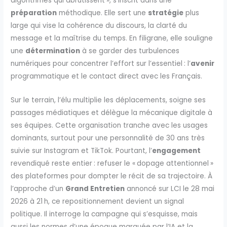
algorithmes qui abrutissent », s’inscrit dans une
préparation
méthodique. Elle sert une
stratégie
plus
large qui vise la cohérence du discours, la clarté du
message et la maîtrise du temps. En filigrane, elle souligne
une
détermination
à se garder des turbulences
numériques pour concentrer l’effort sur l’essentiel : l’
avenir
programmatique et le contact direct avec les Français.
Sur le terrain, l’élu multiplie les déplacements, soigne ses
passages médiatiques et délègue la mécanique digitale à
ses équipes. Cette organisation tranche avec les usages
dominants, surtout pour une personnalité de 30 ans très
suivie sur Instagram et TikTok. Pourtant, l’
engagement
revendiqué reste entier : refuser le « dopage attentionnel »
des plateformes pour dompter le récit de sa trajectoire. À
l’approche d’un
Grand Entretien
annoncé sur LCI le 28 mai
2026 à 21 h, ce repositionnement devient un signal
politique. Il interroge la campagne qui s’esquisse, mais
aussi les normes d’une époque marquée par l’IA et la