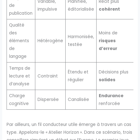
Variable,
Planifiée,
Récit plus
de
impulsive
éditorialisée
cohérent
publication
Qualité
des
Moins de
Harmonisée,
éléments
Hétérogène
risques
testée
de
d’erreur
langage
Temps de
Étendu et
Décisions plus
lecture et
Contraint
régulier
solides
d’analyse
Charge
Endurance
Dispersée
Canalisée
cognitive
renforcée
Par ailleurs, un fil conducteur utile émerge à travers un cas
type. Appelons-le « Atelier Horizon ». Dans ce scénario, trois