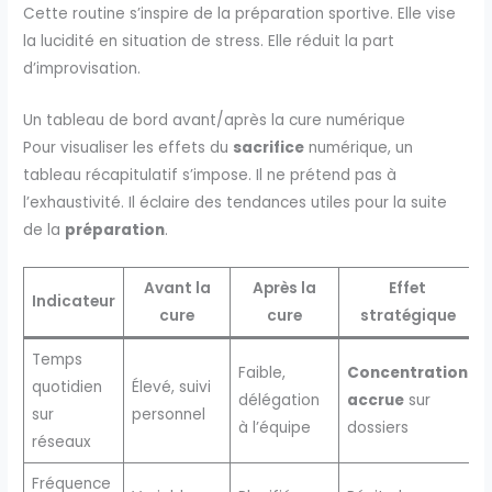
Cette routine s’inspire de la préparation sportive. Elle vise
la lucidité en situation de stress. Elle réduit la part
d’improvisation.
Un tableau de bord avant/après la cure numérique
Pour visualiser les effets du
sacrifice
numérique, un
tableau récapitulatif s’impose. Il ne prétend pas à
l’exhaustivité. Il éclaire des tendances utiles pour la suite
de la
préparation
.
Avant la
Après la
Effet
Indicateur
cure
cure
stratégique
Temps
Faible,
Concentration
quotidien
Élevé, suivi
délégation
accrue
sur
sur
personnel
à l’équipe
dossiers
réseaux
Fréquence