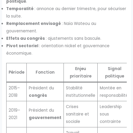
politique
.
Temporalité
: annonce au dernier trimestre, pour sécuriser
la suite.
Remplacement envisagé
: Naïa Wateou au
gouvernement.
Effets au congrès
: ajustements sans bascule.
Pivot sectoriel
: orientation nickel et gouvernance
économique.
Enjeu
Signal
Période
Fonction
prioritaire
politique
2015–
Président du
Stabilité
Montée en
2018
congrès
institutionnelle
responsabilité
Crises
Leadership
2019–
Président du
sanitaire et
sous
2021
gouvernement
sociale
contrainte
Travail,