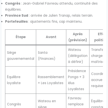
Congrès
: Jean-Gabriel Favreau attendu, continuité des
équilibres.
Province Sud
: arrivée de Julien Tranap, relais terrain.
Portefeuilles
: ajustements fins, cap maintenu.
Après
Effet
Étape
Avant
(prévision)
politiqu
Wateou
Transfert
Siège
Santa
(délégation
charge
gouvernemental
(Finances)
à définir)
maîtrisé
Présidence
Coordinat
Équilibre
Rassemblement
Ponga + 3
accrue
loyaliste
+ Les Loyalistes
élus
requise
Loyalistes
Favreau
Wateou en
Équilibres
Congrès
remplace
siège
constants