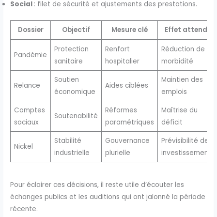
Social
: filet de sécurité et ajustements des prestations.
Dossier
Objectif
Mesure clé
Effet attendu
Protection
Renfort
Réduction de la
Pandémie
sanitaire
hospitalier
morbidité
Soutien
Maintien des
Relance
Aides ciblées
économique
emplois
Comptes
Réformes
Maîtrise du
Soutenabilité
sociaux
paramétriques
déficit
Stabilité
Gouvernance
Prévisibilité des
Nickel
industrielle
plurielle
investissements
Pour éclairer ces décisions, il reste utile d’écouter les
échanges publics et les auditions qui ont jalonné la période
récente.